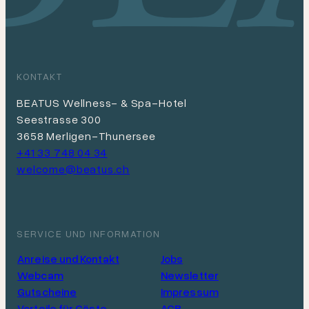
KONTAKT
BEATUS Wellness- & Spa-Hotel
Seestrasse 300
3658 Merligen-Thunersee
+41 33 748 04 34
welcome@beatus.ch
SERVICE UND INFORMATION
Anreise und Kontakt
Jobs
Webcam
Newsletter
Gutscheine
Impressum
Vorteile für Gäste
AGB