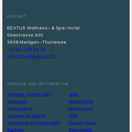
KONTAKT
BEATUS Wellness- & Spa-Hotel
Seestrasse 300
3658 Merligen-Thunersee
+41 33 748 04 34
welcome@beatus.ch
SERVICE UND INFORMATION
Anreise und Kontakt
Jobs
Webcam
Newsletter
Gutscheine
Impressum
Vorteile für Gäste
AGB
Seminare und Tagungen
Datenschutz
Partner
Downloads