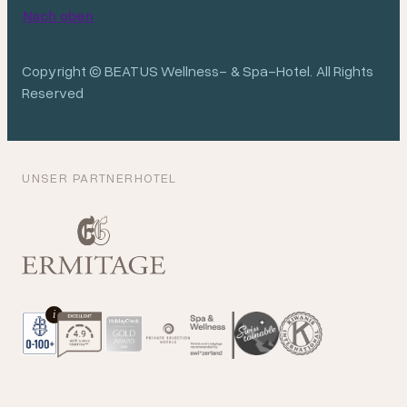
Nach oben
Copyright © BEATUS Wellness- & Spa-Hotel. All Rights
Reserved
UNSER PARTNERHOTEL
i