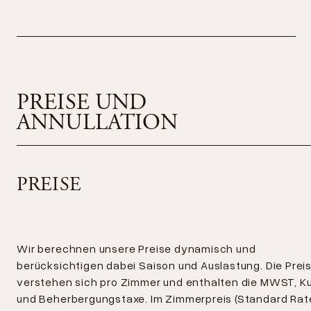
Kulante Annullationsbedingungen
Vermietung des hybriden Motorbootes CECLO
Original Yamaha
Dîner in der Orangerie Restaurant & Bar
Die Ladestation für Elektroautos wird von Eponet
und Swisscharge betrieben. Die Bezahlung erfolgt
Bootsfahrt mit Funtubes (einschliesslich BEATUS
via Twint oder Kreditkarte. Die Kilowattstunde
Kapitän)
PREISE UND
kostet
CHF 0.60.
ANNULLATION
PREISE
Wir berechnen unsere Preise dynamisch und
berücksichtigen dabei Saison und Auslastung. Die Prei
verstehen sich pro Zimmer und enthalten die MWST, K
und Beherbergungstaxe. Im Zimmerpreis (Standard Rat